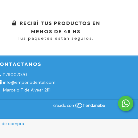
RECIBÍ TUS PRODUCTOS EN
MENOS DE 48 HS
Tus paquetes están seguros.
ONTACTANOS
1179007070
info@emporiodental.com
Marcelo T de Alvear 2111
ia de compra.