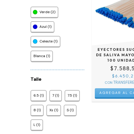
Verde (2)
Azul (1)
Celeste (1)
EYECTORES SU
DE SALIVA MAYO
Blanca (1)
100 UNIDA
$7.588,
$6.450,2
Talle
CON
6.5 (1)
7 (1)
7.5 (1)
8 (1)
Xs (1)
S (1)
L (1)