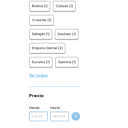
Bioline (1)
Cotisen (1)
Crosstex (1)
Deltajet (1)
Dochem (1)
Emporio Dental (2)
Euromix (1)
Gamma (1)
Ver todos
Precio
Desde
Hasta