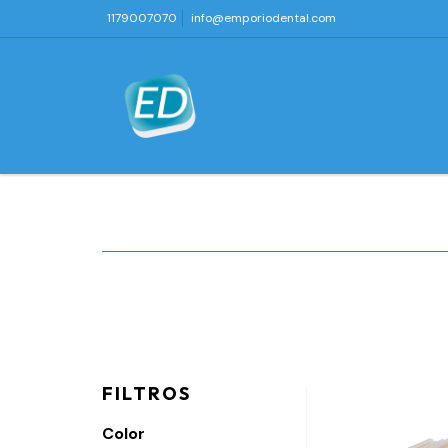
1179007070
info@emporiodental.com
FILTROS
Color